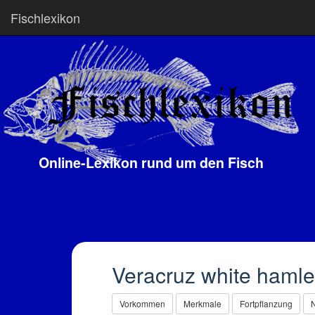
Fischlexikon
Online-Lexikon rund um den Fisch
Veracruz white hamlet
Vorkommen
Merkmale
Fortpflanzung