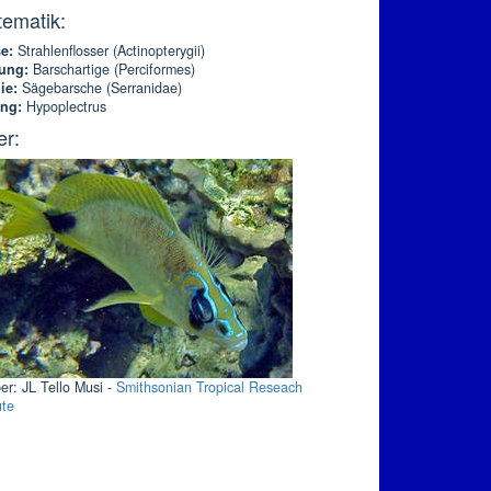
tematik:
e:
Strahlenflosser (Actinopterygii)
ung:
Barschartige (Perciformes)
ie:
Sägebarsche (Serranidae)
ung:
Hypoplectrus
er:
er: JL Tello Musi -
Smithsonian Tropical Reseach
ute