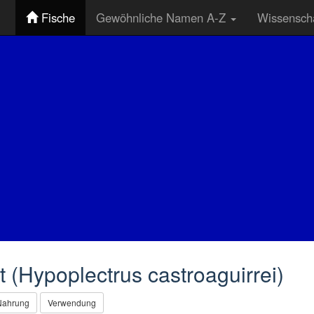
Fische
Gewöhnliche Namen A-Z
Wissenscha
 (Hypoplectrus castroaguirrei)
Nahrung
Verwendung