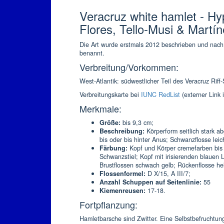
Veracruz white hamlet - Hyp
Flores, Tello-Musi & Martí
Die Art wurde erstmals 2012 beschrieben und nach 
benannt.
Verbreitung/Vorkommen:
West-Atlantik: südwestlicher Teil des Veracruz Rif
Verbreitungskarte bei
IUNC RedList
(externer Link 
Merkmale:
Größe:
bis 9,3 cm;
Beschreibung:
Körperform seitlich stark ab
bis oder bis hinter Anus; Schwanzflosse leic
Färbung:
Kopf und Körper cremefarben bis 
Schwanzstiel; Kopf mit irisierenden blauen 
Brustflossen schwach gelb; Rückenflosse hel
Flossenformel:
D X/15, A III/7;
Anzahl Schuppen auf Seitenlinie:
55
Kiemenreusen:
17-18.
Fortpflanzung:
Hamletbarsche sind Zwitter. Eine Selbstbefruchtung