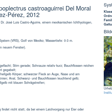
Sys
oplectrus castroaguirrei Del Moral
Klass
nez-Pérez, 2012
Ordn
Famil
Dr. José Luis Castro-Aguirre, einem mexikanischen Ichthyologen,
Gatt
Bild
f-System (VRS), Golf von Mexiko; Wassertiefe: 0-3 m.
in neuem Fenster).
geflacht; Stirn gerade; Schnauze relativ kurz; Bauchflossen reichen
ht gegabelt;
hellgelb Körper; schwarzer Fleck an Auge, Nase und am
Linien; Anal, Schwanz- und Bauchflossen leuchtend gelb;
lgelb mit blauen Schrägstreifen;
Urheb
Instit
 findet nicht statt, da bei einem Laichvorgang nur Eier oder