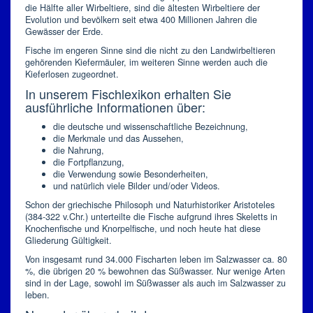
die Hälfte aller Wirbeltiere, sind die ältesten Wirbeltiere der
Evolution und bevölkern seit etwa 400 Millionen Jahren die
Gewässer der Erde.
Fische im engeren Sinne sind die nicht zu den Landwirbeltieren
gehörenden Kiefermäuler, im weiteren Sinne werden auch die
Kieferlosen zugeordnet.
In unserem Fischlexikon erhalten Sie
ausführliche Informationen über:
die deutsche und wissenschaftliche Bezeichnung,
die Merkmale und das Aussehen,
die Nahrung,
die Fortpflanzung,
die Verwendung sowie Besonderheiten,
und natürlich viele Bilder und/oder Videos.
Schon der griechische Philosoph und Naturhistoriker Aristoteles
(384-322 v.Chr.) unterteilte die Fische aufgrund ihres Skeletts in
Knochenfische und Knorpelfische, und noch heute hat diese
Gliederung Gültigkeit.
Von insgesamt rund 34.000 Fischarten leben im Salzwasser ca. 80
%, die übrigen 20 % bewohnen das Süßwasser. Nur wenige Arten
sind in der Lage, sowohl im Süßwasser als auch im Salzwasser zu
leben.