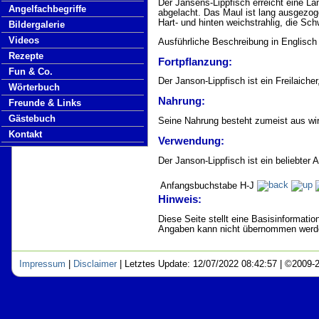
Der Jansens-Lippfisch erreicht eine Lä
Angelfachbegriffe
abgelacht. Das Maul ist lang ausgezoge
Hart- und hinten weichstrahlig, die Sc
Bildergalerie
Videos
Ausführliche Beschreibung in Englisch
Rezepte
Fortpflanzung:
Fun & Co.
Der Janson-Lippfisch ist ein Freilaicher,
Wörterbuch
Nahrung:
Freunde & Links
Gästebuch
Seine Nahrung besteht zumeist aus wir
Kontakt
Verwendung:
Der Janson-Lippfisch ist ein beliebter 
Anfangsbuchstabe H-J
Hinweis:
Diese Seite stellt eine Basisinformation
Angaben kann nicht übernommen werd
Impressum
|
Disclaimer
|
Letztes Update: 12/07/2022 08:42:57 | ©2009-