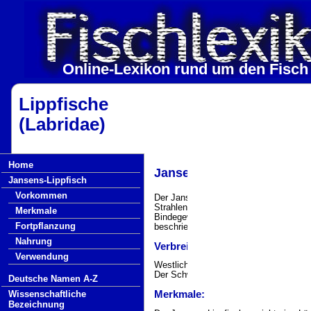
Online-Lexikon rund um den Fisch
Lippfische
(Labridae)
Home
Jansens-Lippfisch (Thalas
Jansens-Lippfisch
Vorkommen
Der Jansens-Lippfisch gehört zu den Jun
Strahlenflossern, somit besteht sein 
Merkmale
Bindegewebsverfestigungen. Die Art wu
Fortpflanzung
beschrieben.
Nahrung
Verbreitung/Vorkommen:
Verwendung
Westlicher und Indopazikik: Malediven 
Der Schwarzflossen-Lippfisch bewohnt s
Deutsche Namen A-Z
Wissenschaftliche
Merkmale:
Bezeichnung